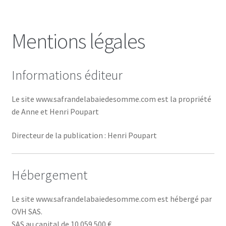
navigation
le
menu
Boutique
Mentions légales
enfant
Trouver notre safran
Informations éditeur
Visite de la safraneraie
Le site www.safrandelabaiedesomme.com est la propriété
de Anne et Henri Poupart
Directeur de la publication : Henri Poupart
Hébergement
Le site www.safrandelabaiedesomme.com est hébergé par
OVH SAS.
SAS au capital de 10 059 500 €