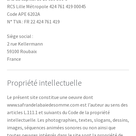
RCS Lille Métropole 424 761 419 00045
Code APE 6202A
N° TVA : FR 22 424 761 419
Siège social :
2 rue Kellermann
59100 Roubaix
France
Propriété intellectuelle
Le présent site constitue une oeuvre dont
www.safrandelabaiedesomme.com est l’auteur au sens des
articles L.111.1 et suivants du Code de la propriété
intellectuelle. Les photographies, textes, slogans, dessins,
images, séquences animées sonores ou non ainsi que
toutes oeuvres intégrés dans le site sont la propriété de