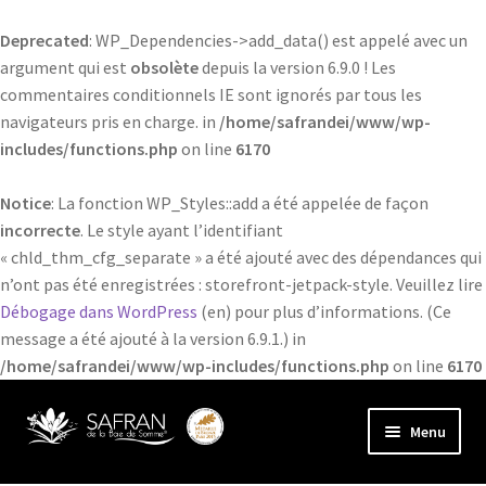
Deprecated
: WP_Dependencies->add_data() est appelé avec un
argument qui est
obsolète
depuis la version 6.9.0 ! Les
commentaires conditionnels IE sont ignorés par tous les
navigateurs pris en charge. in
/home/safrandei/www/wp-
includes/functions.php
on line
6170
Notice
: La fonction WP_Styles::add a été appelée de façon
incorrecte
. Le style ayant l’identifiant
« chld_thm_cfg_separate » a été ajouté avec des dépendances qui
n’ont pas été enregistrées : storefront-jetpack-style. Veuillez lire
Débogage dans WordPress
(en) pour plus d’informations. (Ce
message a été ajouté à la version 6.9.1.) in
/home/safrandei/www/wp-includes/functions.php
on line
6170
Aller
Aller
Menu
à
au
la
contenu
Ouvrir
Le Safran de la Baie de Somme