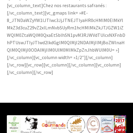
[vc_column_text]Chez nos restaurants safranés :
[/vc_column_text][vc_gmaps link= »#E-
8_JTNDaWZyYW1lJTIwc3JjJTNEJTIyaHR0cHMlM0ElMkYl
MkZ3d3cuZ29vZ2xlLmNvbSUyRm1hcHMlMkZkJTJGZW1iZ
WQlM0ZtaWQlM0QxaEtSblhSN1pvM3RJWVdTUlcxNXFnbD
hPTUswJTIyJTIwd2lkdGglM0QlMjI2NDAlMjIlMjBoZWlnaH
QlM0QlMjI0ODAlMjIlM0UlM0MlMkZpZnJhbWUlM0U= »]
[/vc_column][vc_column width= »1/2″][/vc_column]
[/vc_row][vc_row][vc_column][/vc_column][vc_column]
[/vc_column][/vc_row]