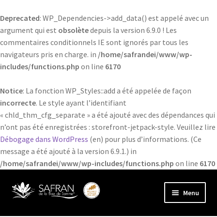
Deprecated
: WP_Dependencies->add_data() est appelé avec un
argument qui est
obsolète
depuis la version 6.9.0 ! Les
commentaires conditionnels IE sont ignorés par tous les
navigateurs pris en charge. in
/home/safrandei/www/wp-
includes/functions.php
on line
6170
Notice
: La fonction WP_Styles::add a été appelée de façon
incorrecte
. Le style ayant l’identifiant
« chld_thm_cfg_separate » a été ajouté avec des dépendances qui
n’ont pas été enregistrées : storefront-jetpack-style. Veuillez lire
Débogage dans WordPress
(en) pour plus d’informations. (Ce
message a été ajouté à la version 6.9.1.) in
/home/safrandei/www/wp-includes/functions.php
on line
6170
Aller
Aller
Menu
à
au
la
contenu
Ouvrir
Le Safran de la Baie de Somme